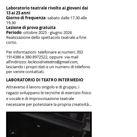
Laboratorio teatrale rivolto ai giovani dai
13 ai 23 anni
Giorno di frequenza
: sabato dalle 17.30 alle
19.30
Lezione di prova gratuita
Periodo
: ottobre 2025 - giugno 2026
Realizzazione dello spettacolo teatrale a fine
corso.
Per informazioni telefonare ai numeri:
392
1914386
e
380 8972522
, oppure via mail
all’indirizzo:
laclessidrateatro@gmail.com
,
lasciando i propri dati e un numero di telefono
per venire contattati.
LABORATORIO DI TEATRO INTERMEDIO
Attraverso il lavoro singolo e di gruppo, i 
ragazzi sviluppano le tecniche di esercizio fisico 
e vocale e di improvvisazione teatrale 
necessarie per potenziare la propria creatività 
ed espressività e per approfondire ciò che già 
possiedono.  Attraverso lo sviluppo 
dell'espressività verbale e corporea si impara 
ad interpretare e a trasformare emozioni, 
passioni, idee e sogni in gesto teatrale. 