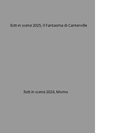
Tutti in scena
2025, Il Fantasma di Canterville
Tutti in scena
2024, Momo