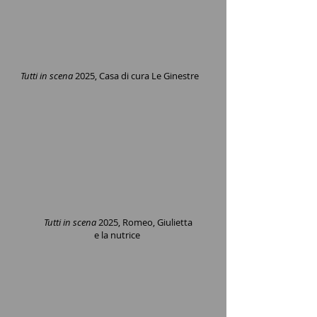
Tutti in scena
2025, Casa di cura Le Ginestre
Tutti in scena
2025, Romeo, Giulietta
e la nutrice